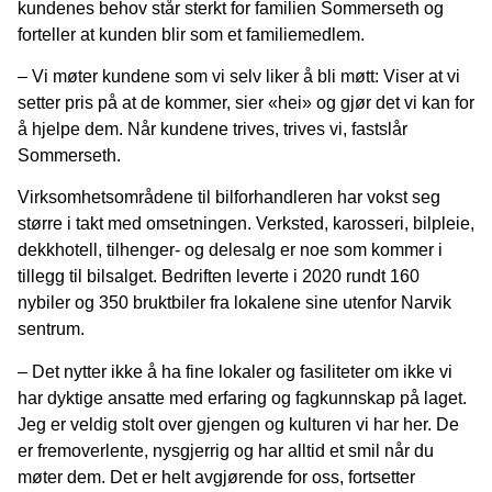
kundenes behov står sterkt for familien Sommerseth og
forteller at kunden blir som et familiemedlem.
– Vi møter kundene som vi selv liker å bli møtt: Viser at vi
setter pris på at de kommer, sier «hei» og gjør det vi kan for
å hjelpe dem. Når kundene trives, trives vi, fastslår
Sommerseth.
Virksomhetsområdene til bilforhandleren har vokst seg
større i takt med omsetningen. Verksted, karosseri, bilpleie,
dekkhotell, tilhenger- og delesalg er noe som kommer i
tillegg til bilsalget. Bedriften leverte i 2020 rundt 160
nybiler og 350 bruktbiler fra lokalene sine utenfor Narvik
sentrum.
– Det nytter ikke å ha fine lokaler og fasiliteter om ikke vi
har dyktige ansatte med erfaring og fagkunnskap på laget.
Jeg er veldig stolt over gjengen og kulturen vi har her. De
er fremoverlente, nysgjerrig og har alltid et smil når du
møter dem. Det er helt avgjørende for oss, fortsetter