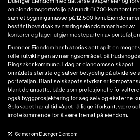
Duenger Eiendom med datterselskaper eier og forv
en eiendomsportefølje på rundt 61.700 kvm tomt m
samlet bygningsmasse på 12.500 kvm. Eiendomme
består i hovedsak av næringseiendommer hvor av
kontorer og lager utgjør mesteparten av porteføljen
Duenger Eiendom har historisk sett spilt en meget v
rolle i utviklingen av næringsområdet på Rudshøgda
Ringsaker kommune. I dag er eiendomsselskapet
områdets største og satser betydelig på utvidelse 
porteføljen. Blant selskapets styrker er kompetan
blant de ansatte, både som profesjonelle forvalter
også byggprosjektering for seg selv og eksterne k
Selskapet har alltid våget i å ligge i forkant, være so
imøtekommende for å være fremst på eiendom.
Se mer om Duenger Eiendom