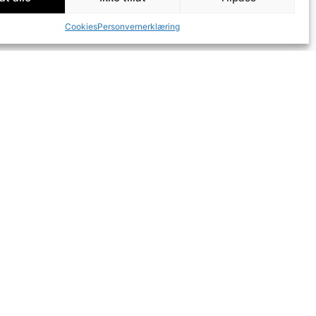
Cookies
Personvernerklæring
Fremst på
kvalitet
Profilsenter