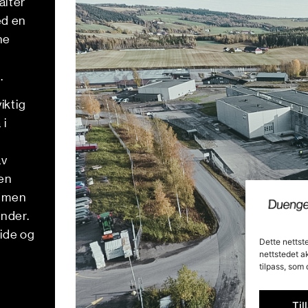
alter
ed en
ne
.
iktig
 i
av
sen
e men
under.
lide og
Dette nettst
nettstedet a
tilpass, som
Til